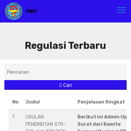
PAFI
Regulasi Terbaru
Cari
No
Judul
Penjelasan Singkat
1
USULAN
Berikut ini Admin Upl
PENERBITAN STR-
Surat dari Komite