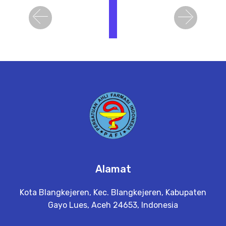
i
h
Previous
Next
a
t
D
e
t
a
il
Alamat
Kota Blangkejeren, Kec. Blangkejeren, Kabupaten
Gayo Lues, Aceh 24653, Indonesia