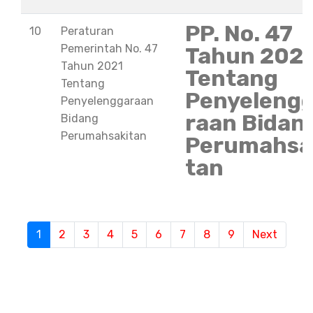
PP. No. 47
10
Peraturan
Pemerintah No. 47
Tahun 202
Tahun 2021
Tentang
Tentang
Penyeleng
Penyelenggaraan
raan Bidan
Bidang
Perumahsakitan
Perumahsa
tan
S
1
(current)
2
3
4
5
6
7
8
9
Next
e
m