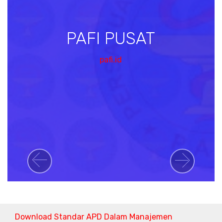
PAFI PUSAT
pafi.id
Previous
Next
Download Standar APD Dalam Manajemen